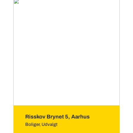
Risskov Brynet 5, Aarhus
Boliger
,
Udvalgt