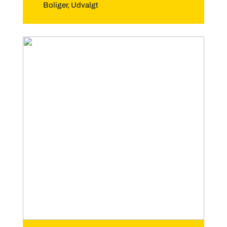
Boliger
,
Udvalgt