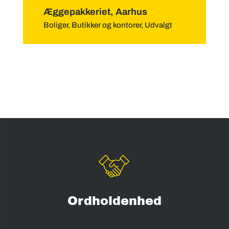
Æggepakkeriet, Aarhus
Boliger
,
Butikker og kontorer
,
Udvalgt
Ordholdenhed