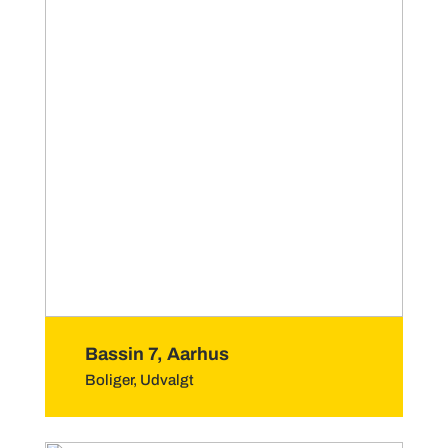
Bassin 7, Aarhus
Boliger
,
Udvalgt